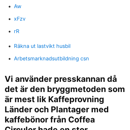
Aw
xFzv
rR
Räkna ut lastvikt husbil
Arbetsmarknadsutbildning csn
Vi använder presskannan då
det är den bryggmetoden som
är mest lik Kaffeprovning
Länder och Plantager med
kaffebönor från Coffea
Circulor hade en stor